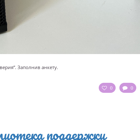
верия“. Заполнив анкету.
0
0
лиотека поддержки