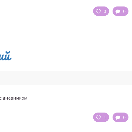
0
0
ий
с дневником.
1
0