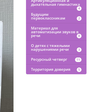
Артикуляционная и
дыхательная гимнастика
4
Будущим
первоклассникам
2
Материал для
автоматизации звуков в
речи
8
О детях с тяжелыми
нарушениями речи
3
Ресурсный четверг
11
Территория доверия
5