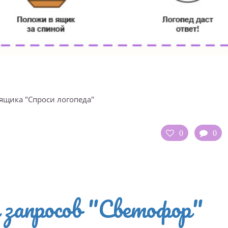
ящика "Спроси логопеда"
0
0
 запросов "Светофор"