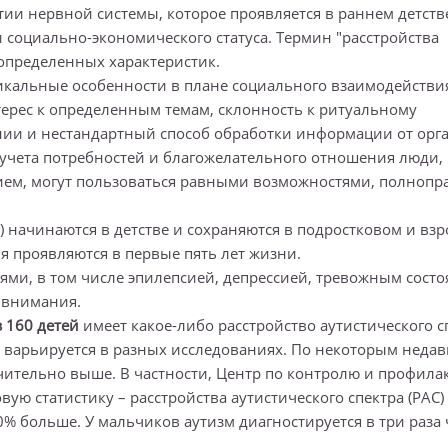
ии нервной системы, которое проявляется в раннем детств
 социально-экономического статуса. Термин "расстройства
 определенных характеристик.
икальные особенности в плане социального взаимодействи
ерес к определенным темам, склонность к ритуальному
ии и нестандартный способ обработки информации от орг
учета потребностей и благожелательного отношения люди,
ем, могут пользоваться равными возможностями, полнопр
начинаются в детстве и сохраняются в подростковом и вз
ия проявляются в первые пять лет жизни.
ми, в том числе эпилепсией, депрессией, тревожным сост
 внимания.
 160 детей
имеет какое-либо расстройство аутистического с
о варьируется в разных исследованиях. По некоторым неда
ительно выше. В частности, Центр по контролю и профила
ую статистику – расстройства аутистического спектра (РАС)
10% больше. У мальчиков аутизм диагностируется в три раза