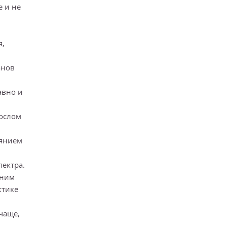
е и не
я,
анов
авно и
рослом
оянием
пектра.
вним
ктике
 чаще,