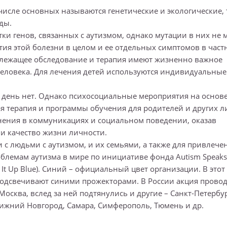
ле основных называются генетические и экологические, т
ды.
генов, связанных с аутизмом, однако мутации в них не м
ия этой болезни в целом и ее отдельных симптомов в част
жащее обследование и терапия имеют жизненно важное
человека. Для лечения детей используются индивидуальные
ень нет.
Однако психосоциальные мероприятия на основ
я терапия и программы обучения для родителей и других л
нения в коммуникациях и социальном поведении, оказав
и качество жизни личности.
и с людьми с аутизмом, и их семьями, а также для привлече
блемам аутизма в мире по инициативе фонда Autism Speaks
t It Up Blue). Синий – официальный цвет организации. В этот
подсвечивают синими прожекторами. В России акция провод
осква, вслед за ней подтянулись и другие – Санкт-Петербур
Нижний Новгород, Самара, Симферополь, Тюмень и др.