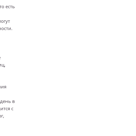
о есть
огут
ности.
е
иц,
ния
 день в
ится с
г,