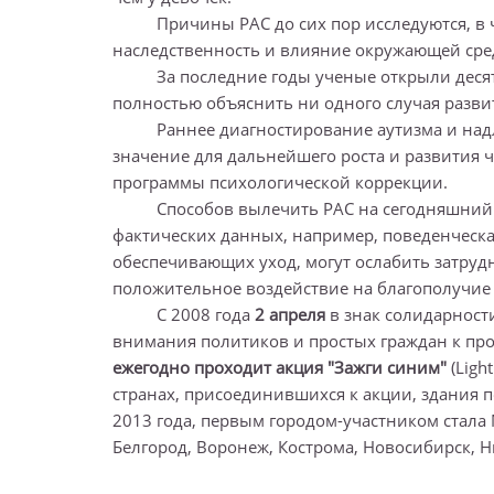
Причины РАС до сих пор исследуются, в чис
наследственность и влияние окружающей сре
За последние годы ученые открыли десятки 
полностью объяснить ни одного случая развит
Раннее диагностирование аутизма и надле
значение для дальнейшего роста и развития 
программы психологической коррекции.
Способов вылечить РАС на сегодняшний д
фактических данных, например, поведенческа
обеспечивающих уход, могут ослабить затруд
положительное воздействие на благополучие 
С 2008 года
2 апреля
в знак солидарност
внимания политиков и простых граждан к про
ежегодно проходит акция "Зажги синим"
(Ligh
странах, присоединившихся к акции, здания 
2013 года, первым городом-участником стала М
Белгород, Воронеж, Кострома, Новосибирск, 