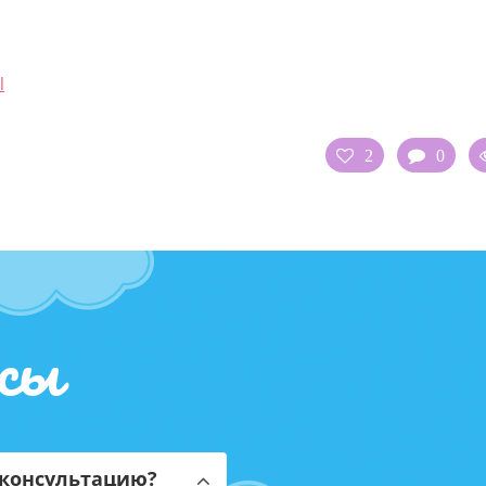
l
2
0
сы
 консультацию?