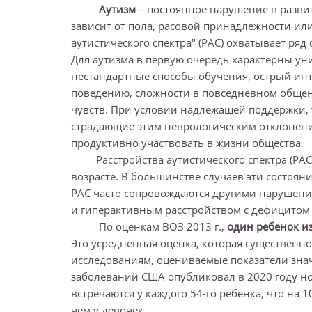
Аутизм
– постоянное нарушение в развит
зависит от пола, расовой принадлежности или
аутистического спектра" (РАС) охватывает ряд
Для аутизма в первую очередь характерны ун
нестандартные способы обучения, острый инт
поведению, сложности в повседневном общен
чувств. При условии надлежащей поддержки, 
страдающие этим неврологическим отклонени
продуктивно участвовать в жизни общества.
Расстройства аутистического спектра (РАС) 
возрасте. В большинстве случаев эти состоян
РАС часто сопровождаются другими нарушения
и гиперактивным расстройством с дефицитом
По оценкам ВОЗ 2013 г.,
один ребенок из
Это усредненная оценка, которая существенн
исследованиям, оцениваемые показатели знач
заболеваний США опубликовал в 2020 году нов
встречаются у каждого 54-го ребенка, что на 
чем у девочек.