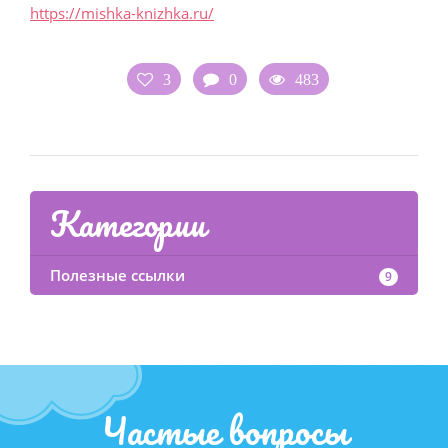
https://mishka-knizhka.ru/
3
0
483
Категории
Полезные ссылки
9
Частые вопросы