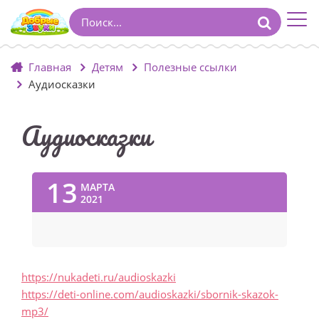
Главная
Детям
Полезные ссылки
Аудиосказки
Аудиосказки
13
МАРТА
2021
https://nukadeti.ru/audioskazki
https://deti-online.com/audioskazki/sbornik-skazok-
mp3/