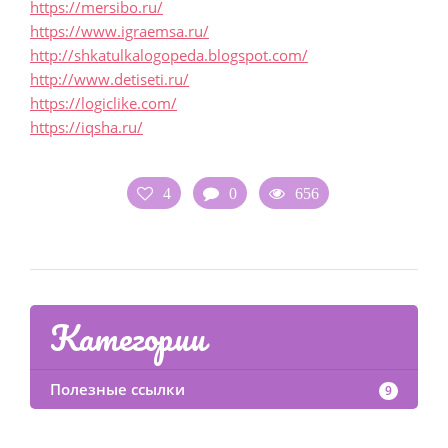
https://mersibo.ru/
https://www.igraemsa.ru/
http://shkatulkalogopeda.blogspot.com/
http://www.detiseti.ru/
https://logiclike.com/
https://iqsha.ru/
4
0
656
Категории
Полезные ссылки
9