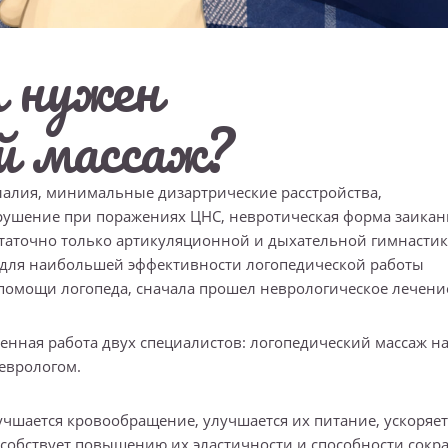
 нужен
й массаж?
алия, минимальные дизартрические расстройства,
рушение при поражениях ЦНС, невротическая форма заикан
статочно только артикуляционной и дыхательной гимнастик
 для наибольшей эффективности логопедической работы
помощи логопеда, сначала прошел неврологическое лечени
нная работа двух специалистов: логопедический массаж н
еврологом.
учшается кровообращение, улучшается их питание, ускоряет
обствует повышению их эластичности и способности сокр