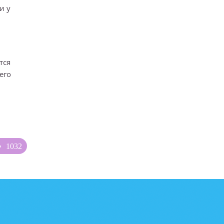
и у
тся
его
1032