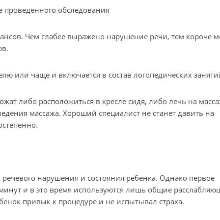
е проведенного обследования
еансов. Чем слабее выражено нарушение речи, тем короче 
ов.
делю или чаще и включается в состав логопедических заняти
ожат либо расположиться в кресле сидя, либо лечь на мас
оведения массажа. Хороший специалист не станет давить на
остепенно.
а речевого нарушения и состояния ребенка. Однако первое
о минут и в это время используются лишь общие расслабляю
ебенок привык к процедуре и не испытывал страха.