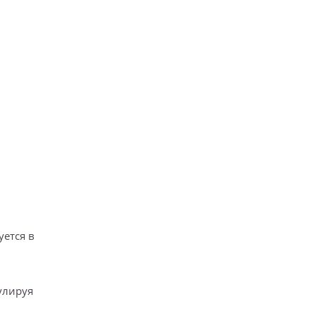
уется в
улируя