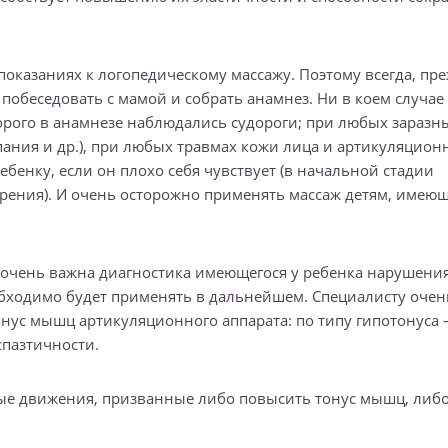
оказаниях к логопедическому массажу. Поэтому всегда, пр
побеседовать с мамой и собрать анамнез. Ни в коем случае
торого в анамнезе наблюдались судороги; при любых заразн
пания и др.), при любых травмах кожи лица и артикуляцион
ребенку, если он плохо себя чувствует (в начальной стадии
трения). И очень осторожно применять массаж детям, имею
 очень важна диагностика имеющегося у ребенка нарушения
обходимо будет применять в дальнейшем. Специалисту очен
нус мышц артикуляционного аппарата: по типу гипотонуса 
спазтичности.
ные движения, призванные либо повысить тонус мышц, либ