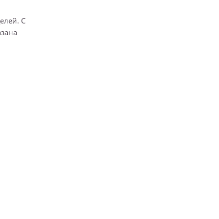
елей. С
азана