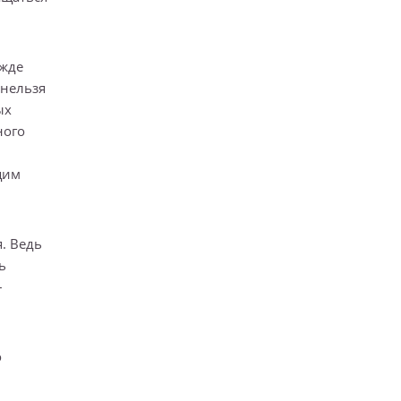
ежде
 нельзя
ых
ного
щим
. Ведь
ь
–
о