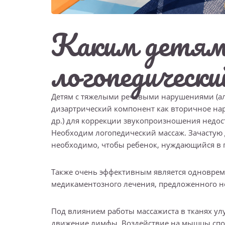
Каким детям
логопедически
Детям с тяжелыми речевыми нарушениями (ал
дизартрический компонент как вторичное на
др.) для коррекции звукопроизношения недо
Необходим логопедический массаж. Зачастую
необходимо, чтобы ребенок, нуждающийся в 
Также очень эффективным является одновреме
медикаментозного лечения, предложенного н
Под влиянием работы массажиста в тканях ул
движение лимфы. Воздействие на мышцы спос