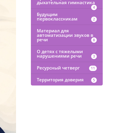
дыхательная гимнастика
4
Будущим
первоклассникам
2
Материал для
автоматизации звуков в
речи
8
О детях с тяжелыми
нарушениями речи
3
Ресурсный четверг
11
Территория доверия
5