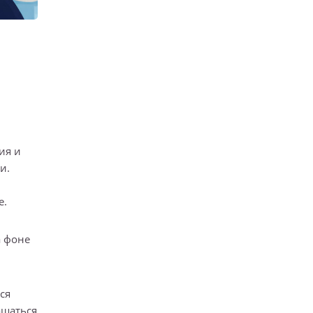
ия и
и.
е.
а фоне
ся
ащаться