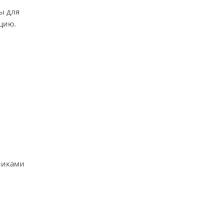
ы для
цию.
никами