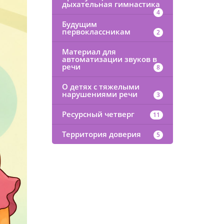
дыхательная гимнастика
4
Будущим
первоклассникам
2
Материал для
автоматизации звуков в
речи
8
О детях с тяжелыми
нарушениями речи
3
Ресурсный четверг
11
Территория доверия
5