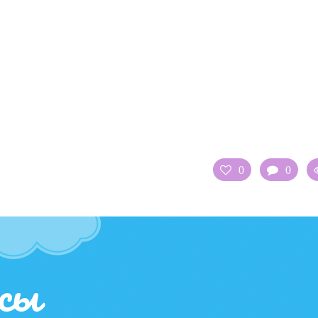
0
0
сы