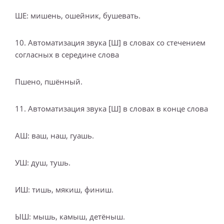
ШЕ: мишень, ошейник, бушевать.
10. Автоматизация звука [Ш] в словах со стечением
согласных в середине слова
Пшено, пшённый.
11. Автоматизация звука [Ш] в словах в конце слова
АШ: ваш, наш, гуашь.
УШ: душ, тушь.
ИШ: тишь, мякиш, финиш.
ЫШ: мышь, камыш, детёныш.