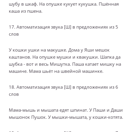
шубу в шкаф. На опушке кукует кукушка. Пшённая
каша из пшена.
17. Автоматизация звука [Ш] в предложениях из 5
слов
У кошки ушки на макушке. Дома у Яши мешок
каштанов. На опушке мушки и квакушки. Шапка да
шубка - вот и весь Мишутка. Паша катает мишку на
машине. Мама шьёт на швейной машинке.
18. Автоматизация звука [Ш] в предложениях из 6
слов
Мама-мышь и мышата едят шпинат. У Паши и Даши
мышонок Пушок. У мышки-мышата, у кошки-котята.