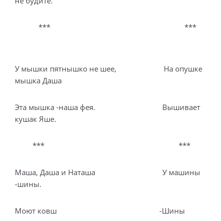
не будите.
*** ***
У мышки пятнышко не шее, На опушке
мышка Даша
Эта мышка -наша фея. Вышивает
кушак Яше.
*** ***
Маша, Даша и Наташа У машины
-шины.
Моют ковш -Шины