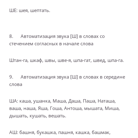
ШЕ: шея, шептать.
8. Автоматизация звука [Ш] в словах со
стечением согласных в начале слова
Штан-га, шкаф, швы, шве-я, шпа-гат, швед, шпа-га.
9. Автоматизация звука [Ш] в словах в середине
слова
ША: каша, ушанка, Маша, Даша, Паша, Наташа,
ваша, наша, Яша, Гоша, Антоша, мышата, Миша,
дышать, кушать, вешать.
АШ: башня, букашка, пашня, кашка, башмак,