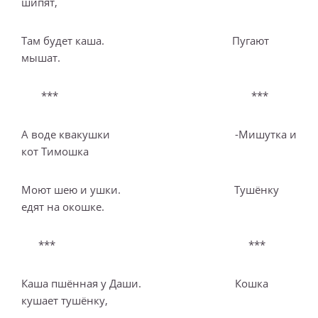
шипят,
Там будет каша. Пугают
мышат.
*** ***
А воде квакушки -Мишутка и
кот Тимошка
Моют шею и ушки. Тушёнку
едят на окошке.
*** ***
Каша пшённая у Даши. Кошка
кушает тушёнку,