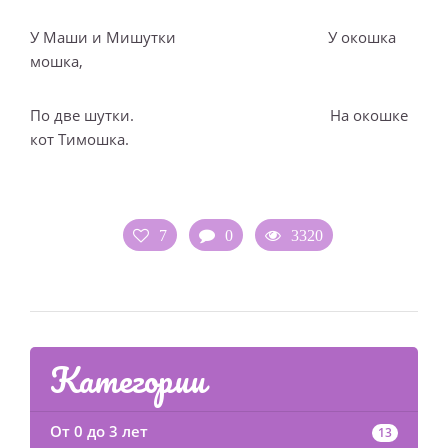
У Маши и Мишутки У окошка
мошка,
По две шутки. На окошке
кот Тимошка.
7
0
3320
Категории
От 0 до 3 лет
13