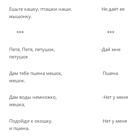
Ешьте кашку, пташки наши. Не даёт ее
мышонку.
*** ***
Петя, Петя, петушок, -Дай мне
петушок
Дам тебе пшена мешок, Пшена
мешок.
Дам воды немножко, -Нет у меня
мешка,
Подойди к окошку. Нет у меня
и пшена.