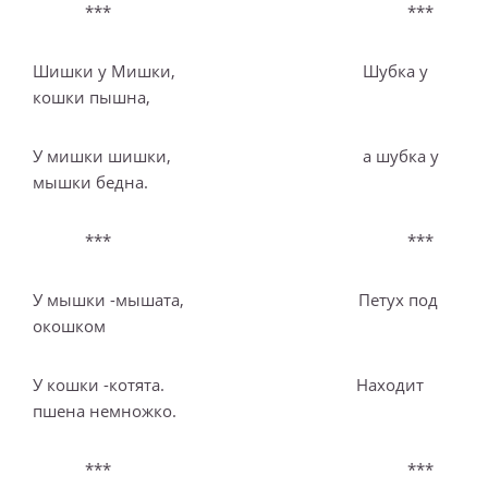
*** ***
Шишки у Мишки, Шубка у
кошки пышна,
У мишки шишки, а шубка у
мышки бедна.
*** ***
У мышки -мышата, Петух под
окошком
У кошки -котята. Находит
пшена немножко.
*** ***