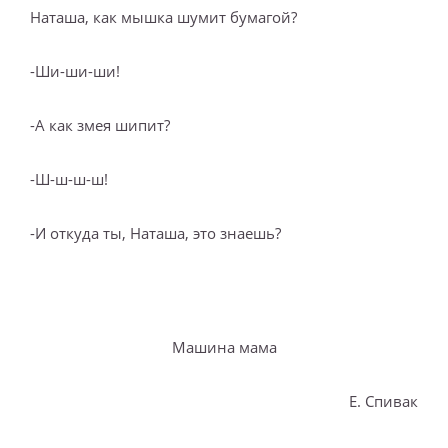
Наташа, как мышка шумит бумагой?
-Ши-ши-ши!
-А как змея шипит?
-Ш-ш-ш-ш!
-И откуда ты, Наташа, это знаешь?
Машина мама
Е. Спивак