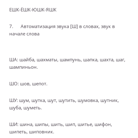
ЕШК-ЁШК-ЮШК-ЯШК
7. Автоматизация звука [Ш] в словах, звук в
начале слова
ША: шайба, шахматы, шампунь, шапка, шахта, шаг,
шампиньон.
ШО: шов, шепот.
ШУ: шум, шутка, шут, шутить, шумовка, шутник,
шуба, шуметь.
ШИ: шина, шипы, шить, шип, шитье, шифон,
шипеть, шиповник.