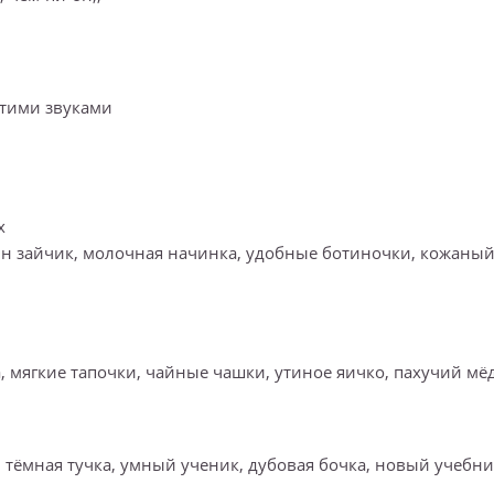
 этими звуками
х
ин зайчик, молочная начинка, удобные ботиночки, кожаны
, мягкие тапочки, чайные чашки, утиное яичко, пахучий мёд
, тёмная тучка, умный ученик, дубовая бочка, новый учебни