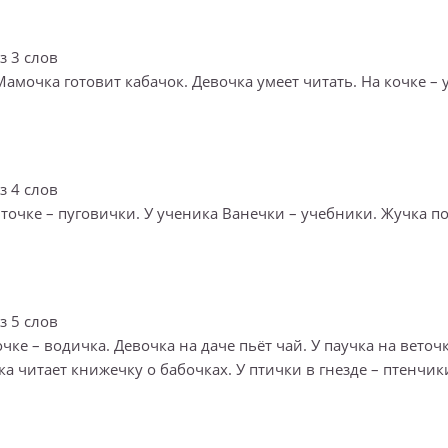
з 3 слов
амочка готовит кабачок. Девочка умеет читать. На кочке – 
з 4 слов
точке – пуговички. У ученика Ванечки – учебники. Жучка п
з 5 слов
чке – водичка. Девочка на даче пьёт чай. У паучка на веточк
а читает книжечку о бабочках. У птички в гнезде – птенчики