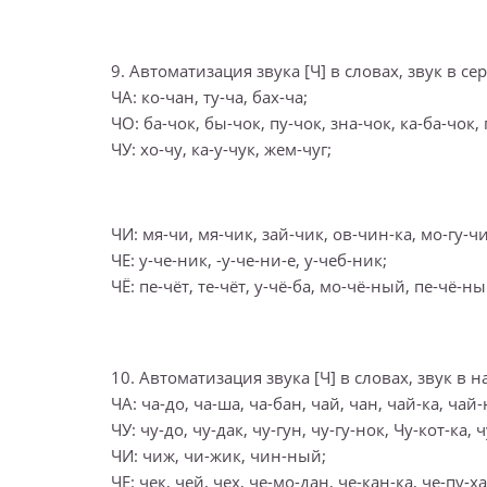
9. Автоматизация звука [Ч] в словах, звук в с
ЧА: ко-чан, ту-ча, бах-ча;
ЧО: ба-чок, бы-чок, пу-чок, зна-чок, ка-ба-чок,
ЧУ: хо-чу, ка-у-чук, жем-чуг;
ЧИ: мя-чи, мя-чик, зай-чик, ов-чин-ка, мо-гу-чи
ЧЕ: у-че-ник, -у-че-ни-е, у-чеб-ник;
ЧЁ: пе-чёт, те-чёт, у-чё-ба, мо-чё-ный, пе-чё-н
10. Автоматизация звука [Ч] в словах, звук в 
ЧА: ча-до, ча-ша, ча-бан, чай, чан, чай-ка, чай-
ЧУ: чу-до, чу-дак, чу-гун, чу-гу-нок, Чу-кот-ка,
ЧИ: чиж, чи-жик, чин-ный;
ЧЕ: чек, чей, чех, че-мо-дан, че-кан-ка, че-пу-х