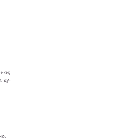
ч-ки;
, ду-
но.