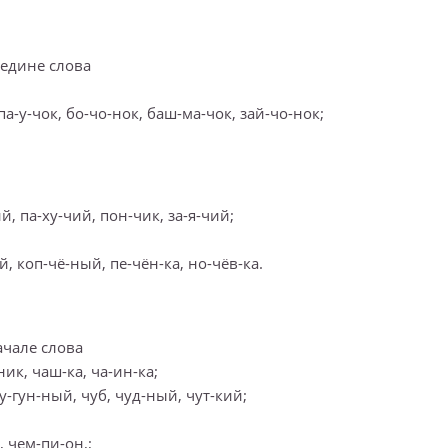
ередине слова
 па-у-чок, бо-чо-нок, баш-ма-чок, зай-чо-нок;
й, па-ху-чий, пон-чик, за-я-чий;
ый, коп-чё-ный, пе-чён-ка, но-чёв-ка.
начале слова
ник, чаш-ка, ча-ин-ка;
 чу-гун-ный, чуб, чуд-ный, чут-кий;
а, чем-пи-он,;