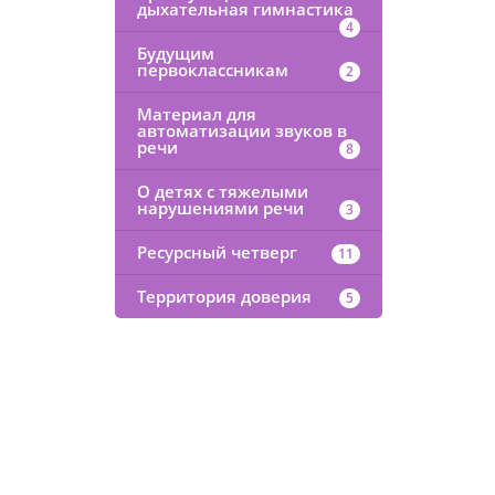
дыхательная гимнастика
4
Будущим
первоклассникам
2
Материал для
автоматизации звуков в
речи
8
О детях с тяжелыми
нарушениями речи
3
Ресурсный четверг
11
Территория доверия
5