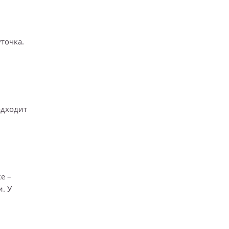
уточка.
одходит
е –
. У