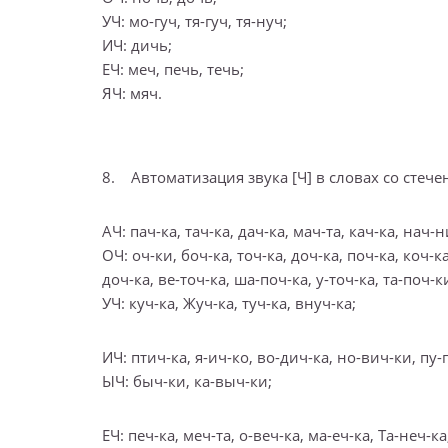
УЧ: мо-гуч, тя-гуч, тя-нуч;
ИЧ: дичь;
ЕЧ: меч, печь, течь;
ЯЧ: мяч.
8. Автоматизация звука [Ч] в словах со стеч
АЧ: пач-ка, тач-ка, дач-ка, мач-та, кач-ка, нач-
ОЧ: оч-ки, боч-ка, точ-ка, доч-ка, поч-ка, коч-к
доч-ка, ве-точ-ка, ша-поч-ка, у-точ-ка, та-поч-к
УЧ: куч-ка, Жуч-ка, туч-ка, внуч-ка;
ИЧ: птич-ка, я-ич-ко, во-дич-ка, но-вич-ки, пу-
ЫЧ: быч-ки, ка-выч-ки;
ЕЧ: печ-ка, меч-та, о-веч-ка, ма-еч-ка, Та-неч-к