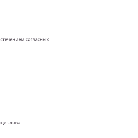
о стечением согласных
нце слова