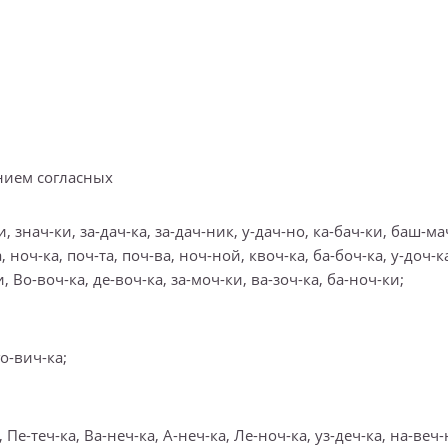
ением согласных
ни, знач-ки, за-дач-ка, за-дач-ник, у-дач-но, ка-бач-ки, баш-ма
а, ноч-ка, поч-та, поч-ва, ноч-ной, квоч-ка, ба-боч-ка, у-доч-ка
и, Во-воч-ка, де-воч-ка, за-моч-ки, ва-зоч-ка, ба-ноч-ки;
го-вич-ка;
а, Пе-теч-ка, Ва-неч-ка, А-неч-ка, Ле-ноч-ка, уз-деч-ка, на-веч-