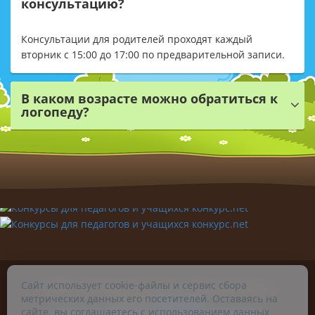
консультацию?
Консультации для родителей проходят каждый
вторник с 15:00 до 17:00 по предварительной записи.
В каком возрасте можно обратиться к
логопеду?
Сайт использует cookie-файлы и сервис сбора
© 2026. Учитель-логопед Чугунова Ирина Сергеевна. г.
метрических данных его посетителей. Оставаясь на
Челябинск.
Карта сайта
.
сайте, вы соглашаетесь с использованием данных