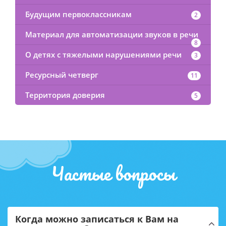
Будущим первоклассникам
2
Материал для автоматизации звуков в речи
8
О детях с тяжелыми нарушениями речи
3
Ресурсный четверг
11
Территория доверия
5
Частые вопросы
Когда можно записаться к Вам на