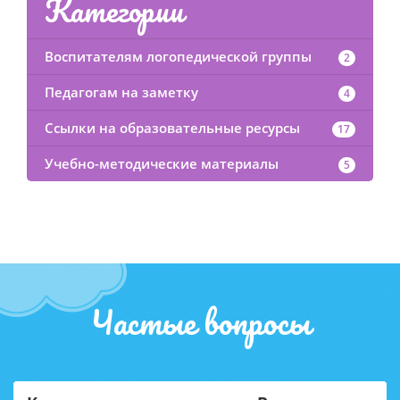
Категории
Воспитателям логопедической группы
2
Педагогам на заметку
4
Ссылки на образовательные ресурсы
17
Учебно-методические материалы
5
Частые вопросы