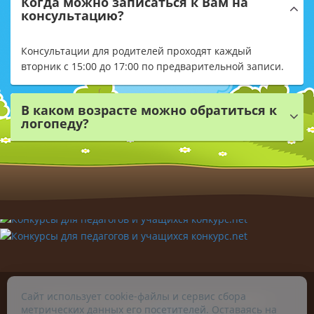
Когда можно записаться к Вам на
консультацию?
Консультации для родителей проходят каждый
вторник с 15:00 до 17:00 по предварительной записи.
В каком возрасте можно обратиться к
логопеду?
Сайт использует cookie-файлы и сервис сбора
© 2026. Учитель-логопед Чугунова Ирина Сергеевна. г.
метрических данных его посетителей. Оставаясь на
Челябинск.
Карта сайта
.