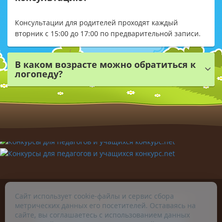
Консультации для родителей проходят каждый
вторник с 15:00 до 17:00 по предварительной записи.
В каком возрасте можно обратиться к
логопеду?
Сайт использует cookie-файлы и сервис сбора
© 2026. Учитель-логопед Чугунова Ирина Сергеевна. г.
метрических данных его посетителей. Оставаясь на
Челябинск.
Карта сайта
.
сайте, вы соглашаетесь с использованием данных
Политика обработки персональных данных
.